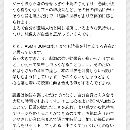
ジー小説なら森のせせらぎや小鳥のさえずり、恋愛小説
なら穏やかなカフェの環境音など、その日の作品に合い
そうな音を選ぶだけで、物語の世界がより立体的に感じ
られます。
まるで自分が登場人物と同じ場所にいるような気持ちに
なり、想像力が自然と広がっていくんです。
ただ、ASMR BGMはあくまでも読書を引き立てる存在だ
と思っています。
音が大きすぎたり、刺激の強い効果音が多かったりする
と、かえって集中しづらくなることも……。そのため、
私は小さめの音量で流し、本の世界を邪魔しない程度に
楽しむようにしています。そのくらいがちょうどよく、
心も落ち着いて読書に向き合える気がするんですよね。
読書は物語を楽しむだけではなく、自分自身と向き合う
大切な時間でもあります。そこに心地よいBGMが加わる
ことで、日常の慌ただしさを忘れ、より穏やかな気持ち
でページをめくることができるのです。お気に入りの本
とやさしい音に包まれて過ごす時間は、忙しい毎日の中
で心をリセットしてくれる、小さくてもかけがえのない