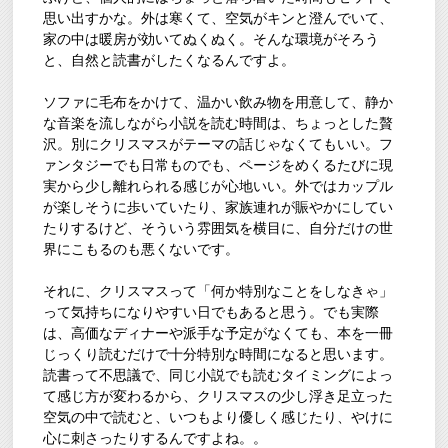
思い出すかな。外は寒くて、空気がキンと澄んでいて、
家の中は暖房が効いてぬくぬく。そんな環境がそろう
と、自然と読書がしたくなるんですよ。
ソファに毛布をかけて、温かい飲み物を用意して、静か
な音楽を流しながら小説を読む時間は、ちょっとした贅
沢。別にクリスマスがテーマの話じゃなくてもいい。フ
ァンタジーでも日常ものでも、ページをめくるたびに現
実から少し離れられる感じが心地いい。外ではカップル
が楽しそうに歩いていたり、家族連れが賑やかにしてい
たりするけど、そういう雰囲気を横目に、自分だけの世
界にこもるのも悪くないです。
それに、クリスマスって「何か特別なことをしなきゃ」
って気持ちになりやすい日でもあると思う。でも実際
は、高価なディナーや派手な予定がなくても、本を一冊
じっくり読むだけで十分特別な時間になると思います。
読書って不思議で、同じ小説でも読むタイミングによっ
て感じ方が変わるから、クリスマスの少し浮き足立った
空気の中で読むと、いつもより優しく感じたり、やけに
心に刺さったりするんですよね。。