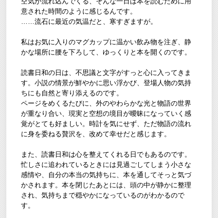
空気が流れ込んでくる、そんな一日は本を読むために用
意された時間のように感じるんです。
……流石に最近の気温だと、寒すぎますが。
私はお気に入りのマグカップに温かい飲み物を注ぎ、静
かな場所に腰を下ろして、ゆっくりと本を開くのです。
読書日和の日は、不思議と文字がすっと心に入ってきま
す。小説の情景が鮮やかに思い浮かび、登場人物の気持
ちにも自然と寄り添えるのです。
ページをめくるたびに、外のやわらかな光と物語の世界
が重なり合い、現実と空想の境目が曖昧になっていく感
覚がとても好ましい。時計を気にせず、ただ物語の流れ
に身を委ねる贅沢を、改めて幸せだと感じます。
また、読書日和は心を整えてくれる日でもあるのです。
忙しさに追われているときには見過ごしてしまう小さな
感情や、自分の本当の気持ちに、本を通してそっと気づ
かされます。本を閉じたあとには、頭の中が静かに整理
され、気持ちまで穏やかになっているのがわかるので
す。