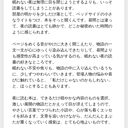
眠れない夜は無理に目を閉じようとするよりも、いっそ
読書をしてしまうことがあります。
部屋の明かりを少しだけ落として、ベッドサイドの小さ
なライトをつけ、本をそっと開くんです。昼間とは違っ
て、夜の読書はとても静かで、どこか秘密めいた時間の
ように感じられます。
ページをめくる音がやけに大きく聞こえたり、物語の一
文一文が心にゆっくり染み込んできたりして、昼間より
も感受性が高まっている気がするのも、眠れない夜の読
書の好きなところです。
眠れない不安や焦りも、物語の中に入り込んでいるうち
に、少しずつやわらいでいきます。登場人物の悩みや喜
びに触れていると、「私だけじゃないのかもしれない」
と、ほっとすることもあります。
夜に読む本は、できるだけ穏やかな内容のものを選択。
激しい展開の物語だとかえって目が冴えてしまうので、
やさしい言葉でつづられた小説や、心が落ち着くエッセ
イを好みます。文章を追いかけながら、だんだんとまぶ
たが重くなっていく感覚は、とても心地よいものです。