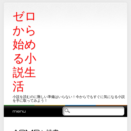
ゼロ
から
始め
る小
説生
活
小説を読むのに難しい準備はいらない！今からでもすぐに気になる小説
を手に取ってみよう！
Main menu
Skip
menu
to
content