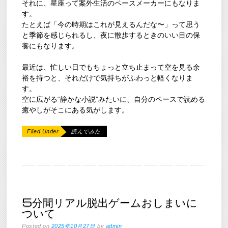
それに、星座って案外生活のペースメーカーにもなりま
す。
たとえば「今の時期はこれが見えるんだな〜」って思う
と季節を感じられるし、夜に散歩するときのいい目の保
養にもなります。
最近は、忙しい日でもちょっと立ち止まって空を見る余
裕を持つと、それだけで気持ちがふわっと軽くなりま
す。
空に広がる“静かな小説”みたいに、自分のペースで読める
癒やしがそこにある気がします。
Filed Under
読んでみた
5分間リアル脱出ゲームおしまいに
ついて
Posted on
2025年10月27日
by
admin