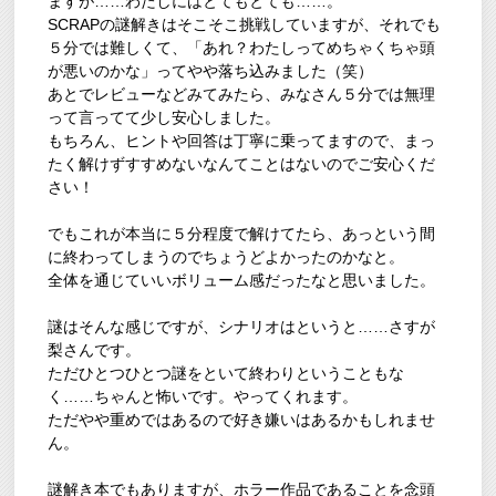
ますが……わたしにはとてもとても……。
SCRAPの謎解きはそこそこ挑戦していますが、それでも
５分では難しくて、「あれ？わたしってめちゃくちゃ頭
が悪いのかな」ってやや落ち込みました（笑）
あとでレビューなどみてみたら、みなさん５分では無理
って言ってて少し安心しました。
もちろん、ヒントや回答は丁寧に乗ってますので、まっ
たく解けずすすめないなんてことはないのでご安心くだ
さい！
でもこれが本当に５分程度で解けてたら、あっという間
に終わってしまうのでちょうどよかったのかなと。
全体を通じていいボリューム感だったなと思いました。
謎はそんな感じですが、シナリオはというと……さすが
梨さんです。
ただひとつひとつ謎をといて終わりということもな
く……ちゃんと怖いです。やってくれます。
ただやや重めではあるので好き嫌いはあるかもしれませ
ん。
謎解き本でもありますが、ホラー作品であることを念頭