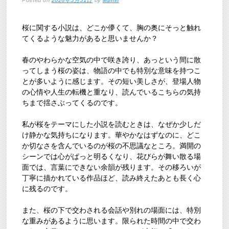
Posted on
2026年3月31日
by
admin
桜に関する小説は、どこか儚くて、胸の奥にそっと触れ
てくるような魅力があると思いませんか？
春のやわらかな空気の中で咲き誇り、あっという間に散
ってしまう桜の姿は、物語の中でも特別な意味を持つこ
とが多いように感じます。その短い美しさが、登場人物
の心情や人生の転機と重なり、読んでいるこちらの気持
ちまで揺さぶってくるのです。
私が桜をテーマにした小説を読むときは、なぜか少しだ
け静かな気持ちになります。華やかなはずなのに、どこ
か切なさを含んでいるのが桜の不思議なところ。満開の
シーンでは心がぱっと明るくなり、花びらが舞い散る場
面では、言葉にできない余韻が残ります。その移ろいが
丁寧に描かれている作品ほど、読み終えたあとも長く心
に残るのです。
また、桜の下で交わされる会話や別れの場面には、特別
な重みがあるように思います。限られた時間の中で交わ