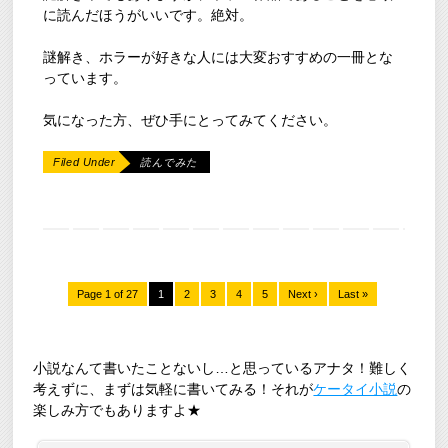
に読んだほうがいいです。絶対。
謎解き、ホラーが好きな人には大変おすすめの一冊とな
っています。
気になった方、ぜひ手にとってみてください。
Filed Under
読んでみた
Page 1 of 27
1
2
3
4
5
Next ›
Last »
小説なんて書いたことないし…と思っているアナタ！難しく
考えずに、まずは気軽に書いてみる！それが
ケータイ小説
の
楽しみ方でもありますよ★