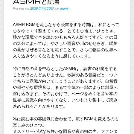
ASMRと読書
Posted on
2026年7月30日
by
admin
ASMR BGMを流しながら読書をする時間は、私にとって
心をゆっくり整えてくれる、とても心地よいひととき。
静かな環境で本を読むのももちろん好きですが、その日
の気分によっては、やさしい雨音や川のせせらぎ、暖炉
の薪がはぜる音などを流すことで、さらに物語の世界へ
入り込みやすくなるように感じています。
特に自然の音を中心としたASMRは、読書の邪魔をする
ことがほとんどありません。歌詞のある音楽だと、つい
そちらに意識が向いてしまうことがありますが、自然音
や穏やかな環境音は、まるで空気の一部のように部屋へ
溶け込みます。そのおかげで、ページをめくる音や本の
世界に意識を向けやすくなり、いつもより集中して読み
進められることがあります。
私は読む本の雰囲気に合わせて、流すBGMを変えるのも
楽しみのひとつ。
ミステリー小説なら静かな雨音や夜の虫の声、ファンタ