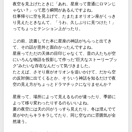
夜空を見上げたときに「あれ、星座って普通にロマンじ
ゃない？」って思う瞬間があるんですよね。
仕事帰りに空を見上げて、たまたまオリオン座がくっき
り見えたときなんて、「うわ、久しぶりに見つけた！」
ってちょっとテンション上がったり。
この前、読書してた本に星座の神話がちらっと出てき
て、その話が意外と面白かったんですよね。
星座ってただの天体の目印じゃなくて、昔の人たちが空
にいろんな物語を投影して作った“巨大なストーリーブッ
ク”みたいな存在なんだって気づきました。
たとえば、さそり座がオリオンを追いかけて、だから空
の反対側に出てくるとか、そういう神話を知るだけで夜
空の見え方がちょっとドラマチックになりませんか？
星座って、場所によって見えるものが違ったり、季節に
よって移り変わったりするのもいいよね。
夏の夜空には天の川がうっすら見えたり、冬は澄んでて
星がやたらキラキラしてたり、同じ空なのに雰囲気が全
然違う。