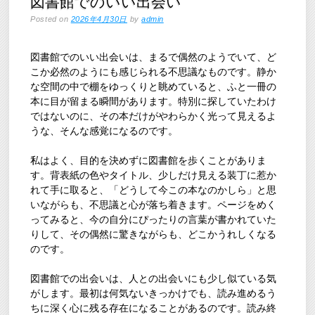
図書館でのいい出会い
Posted on
2026年4月30日
by
admin
図書館でのいい出会いは、まるで偶然のようでいて、ど
こか必然のようにも感じられる不思議なものです。静か
な空間の中で棚をゆっくりと眺めていると、ふと一冊の
本に目が留まる瞬間があります。特別に探していたわけ
ではないのに、その本だけがやわらかく光って見えるよ
うな、そんな感覚になるのです。
私はよく、目的を決めずに図書館を歩くことがありま
す。背表紙の色やタイトル、少しだけ見える装丁に惹か
れて手に取ると、「どうして今この本なのかしら」と思
いながらも、不思議と心が落ち着きます。ページをめく
ってみると、今の自分にぴったりの言葉が書かれていた
りして、その偶然に驚きながらも、どこかうれしくなる
のです。
図書館での出会いは、人との出会いにも少し似ている気
がします。最初は何気ないきっかけでも、読み進めるう
ちに深く心に残る存在になることがあるのです。読み終