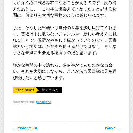
ちに深く心に残る存在になることがあるのです。読み終
えたあとに、「この本に出会えてよかった」と思える瞬
間は、何よりも大切な宝物のように感じられます。
また、そうした出会いは自分の世界を少し広げてくれま
す。普段は手に取らないジャンルや、新しい考え方に触
れることで、視野がやさしく広がっていくのです。図書
館という場所は、ただ本を借りるだけではなく、そんな
小さな奇跡に出会える場所なのだと思います。
静かな時間の中で訪れる、ささやかであたたかな出会
い。それを大切にしながら、これからも図書館に足を運
び続けたいと感じています。
Filed Under
読んでみた
Bookmark the
permalink
.
post navigation
←
previous
next
→