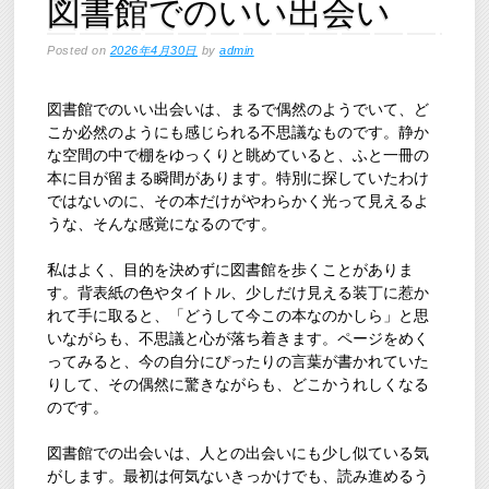
図書館でのいい出会い
Posted on
2026年4月30日
by
admin
図書館でのいい出会いは、まるで偶然のようでいて、ど
こか必然のようにも感じられる不思議なものです。静か
な空間の中で棚をゆっくりと眺めていると、ふと一冊の
本に目が留まる瞬間があります。特別に探していたわけ
ではないのに、その本だけがやわらかく光って見えるよ
うな、そんな感覚になるのです。
私はよく、目的を決めずに図書館を歩くことがありま
す。背表紙の色やタイトル、少しだけ見える装丁に惹か
れて手に取ると、「どうして今この本なのかしら」と思
いながらも、不思議と心が落ち着きます。ページをめく
ってみると、今の自分にぴったりの言葉が書かれていた
りして、その偶然に驚きながらも、どこかうれしくなる
のです。
図書館での出会いは、人との出会いにも少し似ている気
がします。最初は何気ないきっかけでも、読み進めるう