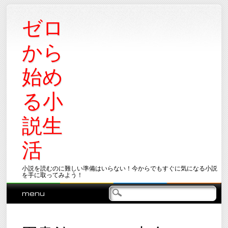
ゼロ
から
始め
る小
説生
活
小説を読むのに難しい準備はいらない！今からでもすぐに気になる小説
を手に取ってみよう！
Main menu
Skip
menu
to
content