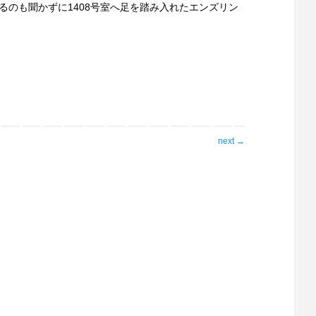
るのも聞かずに1408号室へ足を踏み入れたエンズリン
next
→