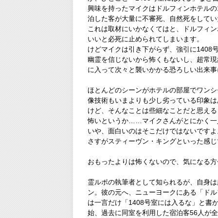
興味を持ったマイクはドルフィンホテルの
泊した客が大量に不審死、自然死をしてい
これは取材にいかなくてはと、ドルフィン
いいと必死に止められてしまいます。
けどマイクは引き下がらず、強引に1408
幽霊を信じないから怖くもないし、超常現
に入って次々と襲いかかる恐ろしい出来事
ほとんどのシーンがホテルの部屋でワンシ
像技術もいまよりも少し劣っている印象は
けど、そんなことは些細なことだと思える
怖いというか……マイクさんがとにかく一
いや、面白いのはそこだけではないですよ
さすがスティーヴン・キングといった感じ
おもったよりは怖くないので、気になる方
霊ルポの執筆者として知られるが、自身は
ン。彼の元へ、ニューヨークにある「ドル
は一言だけ「1408号室には入るな」と
始、過去に同室を利用した宿泊客56人が