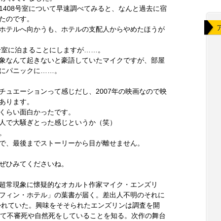
1408号室について早速調べてみると、なんと過去に宿
たのです。
ホテルへ向かうも、ホテルの支配人からやめたほうが
号室に泊まることにしますが……。
象なんて起きないと豪語していたマイクですが、部屋
にパニックに……。
チュエーションって感じだし、2007年の映画なので映
あります。
くらい面白かったです。
人で大騒ぎとった感じというか（笑）
。
で、最後までストーリーから目が離せません。
ぜひみてくださいね。
超常現象に懐疑的なオカルト作家マイク・エンズリ
フィン・ホテル」の葉書が届く。差出人不明のそれに
書かれていた。興味をそそられたエンズリンは調査を開
全て不審死や自然死をしていることを知る。次作の舞台