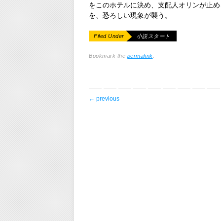
をこのホテルに決め、支配人オリンが止め
を、恐ろしい現象が襲う。
Filed Under
小説スタート
Bookmark the
permalink
.
post navigation
←
previous