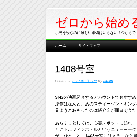
ゼロから始め
小説を読むのに難しい準備はいらない！今からで
Main menu
Skip
ホーム
サイトマップ
to
content
1408号室
Posted on
2025年1月24日
by
admin
SNSの映画紹介するアカウントでおすすめ
原作はなんと、あのスティーヴン・キング
見ようとおもったのは紹介文が面白そうだ
あらすじとしては、心霊スポットに訪れ、
とにドルフィンホテルというニューヨーク
が、ひとこと「1408号室には入る」なと