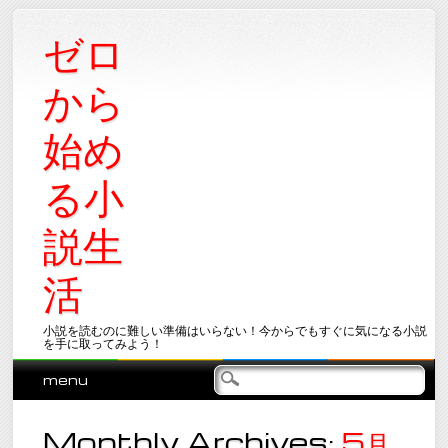
ゼロ
から
始め
る小
説生
活
小説を読むのに難しい準備はいらない！今からでもすぐに気になる小説
を手に取ってみよう！
Main menu
Skip
menu
to
content
Monthly Archives:
5月