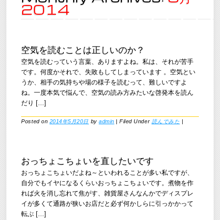
2014
空気を読むことは正しいのか？
空気を読むっていう言葉、ありますよね。私は、それが苦手
です。何度かそれで、失敗もしてしまっています 。空気とい
うか、相手の気持ちや場の様子を読むって、難しいですよ
ね。一度本気で悩んで、空気の読み方みたいな啓発本を読ん
だり […]
Posted on
2014年5月20日
by
admin
|
Filed Under
読んでみた
|
おっちょこちょいを直したいです
おっちょこちょいだよね～といわれることが多い私ですが、
自分でもイヤになるくらいおっちょこちょいです。煮物を作
れば火を消し忘れて焦がす、雑貨屋さんなんかでディスプレ
イが多くて通路が狭いお店だと必ず何かしらに引っかかって
転ぶ […]