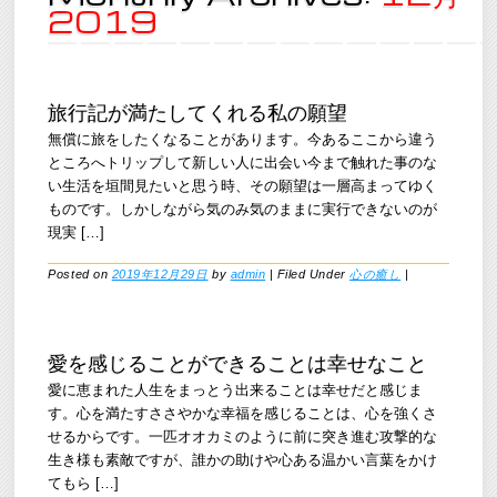
2019
旅行記が満たしてくれる私の願望
無償に旅をしたくなることがあります。今あるここから違う
ところへトリップして新しい人に出会い今まで触れた事のな
い生活を垣間見たいと思う時、その願望は一層高まってゆく
ものです。しかしながら気のみ気のままに実行できないのが
現実 […]
Posted on
2019年12月29日
by
admin
|
Filed Under
心の癒し
|
愛を感じることができることは幸せなこと
愛に恵まれた人生をまっとう出来ることは幸せだと感じま
す。心を満たすささやかな幸福を感じることは、心を強くさ
せるからです。一匹オオカミのように前に突き進む攻撃的な
生き様も素敵ですが、誰かの助けや心ある温かい言葉をかけ
てもら […]