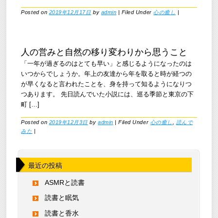
Posted on
2019年12月17日
by
admin
|
Filed Under
心の癒し
|
人の営みと自然の移り変わりから思うこと
「一年が過ぎるのはとても早い」と感じるようになったのは
いつからでしょうか。年上の友達から年を取ると時が経つの
が早くなると言われたことを、身を持って知るようになりつ
つあります。 先日読んでいた小説には、巡る季節と東京の下
町 […]
Posted on
2019年12月3日
by
admin
|
Filed Under
心の癒し
,
読んで
みた
|
最近の投稿
ASMRと読書
読書と眠気
読書と香水