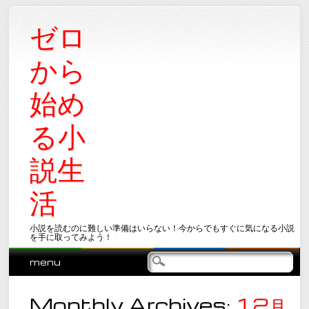
ゼロ
から
始め
る小
説生
活
小説を読むのに難しい準備はいらない！今からでもすぐに気になる小説
を手に取ってみよう！
Main menu
Skip
menu
to
content
Monthly Archives:
12月