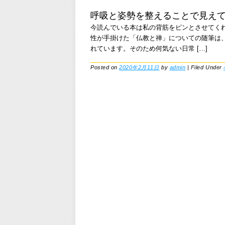
呼吸と姿勢を整えることで見え
今読んでいる本は私の背筋をピンとさせてく
性が手掛けた「仏教と禅」についての随筆は
れています。そのため何気ない日常 […]
Posted on
2020年2月11日
by
admin
|
Filed Under