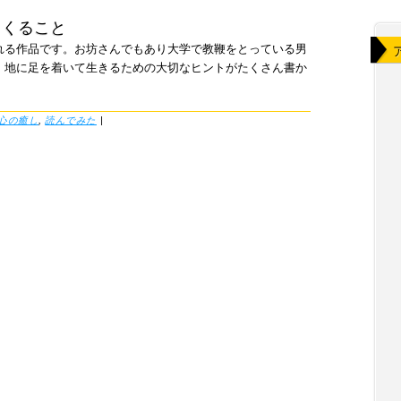
てくること
れる作品です。お坊さんでもあり大学で教鞭をとっている男
、地に足を着いて生きるための大切なヒントがたくさん書か
心の癒し
,
読んでみた
|