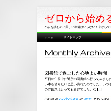
ゼロから始め
小説を読むのに難しい準備はいらない！今からで
Main menu
Skip
ホーム
サイトマップ
to
content
Monthly Archive
図書館で過ごした心地よい時間
平日の午前中に近所の図書館へ行ってみまし
い本を借りたいと思い訪れたのでした。いつ
の雰囲気はとっても新鮮でした。な […]
Posted on
2020年2月26日
by
admin
|
Filed Under