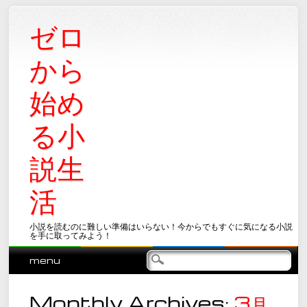
ゼロ
から
始め
る小
説生
活
小説を読むのに難しい準備はいらない！今からでもすぐに気になる小説
を手に取ってみよう！
Main menu
Skip
menu
to
content
Monthly Archives:
3月