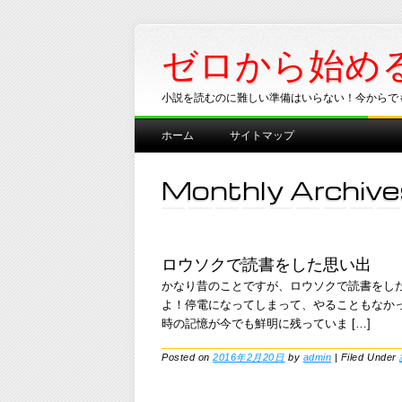
ゼロから始め
小説を読むのに難しい準備はいらない！今からで
Main menu
Skip
ホーム
サイトマップ
to
content
Monthly Archive
ロウソクで読書をした思い出
かなり昔のことですが、ロウソクで読書をし
よ！停電になってしまって、やることもなか
時の記憶が今でも鮮明に残っていま […]
Posted on
2016年2月20日
by
admin
|
Filed Under