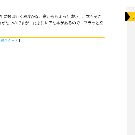
1年に数回行く程度かな。家からちょっと遠いし、本もそこ
会がないのですが、たまにレアな本があるので、フラッと立
小説スタート
|