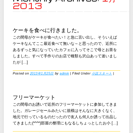
2013
ケーキを食べに行きました。
この間母がケーキが食べたい！と急に言い出し、そういえば
ケーキなんてここ最近食べて無いな～と思ったので、近所に
あるずっと気になっていたカフェに入ってそこで母とお茶を
しました。すべて手作りのお店で種類も沢山あって迷いまし
たが […]
Posted on
2013年1月25日
by
admin
|
Filed Under
小説スタート
|
フリーマーケット
この間母のお誘いで近所のフリーマーケットに参加してきま
した。ガレージセールみたいに規模はそんなに大きくなく、
地元で行っているものだったので友人も何人か誘って出品し
てきました(*^^*)部屋の整理にもなるしちょっとしたお小 […]