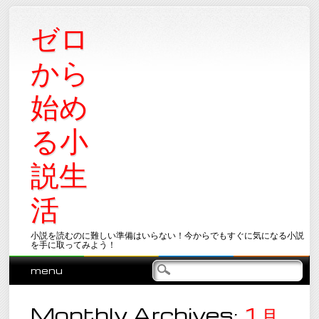
ゼロ
から
始め
る小
説生
活
小説を読むのに難しい準備はいらない！今からでもすぐに気になる小説
を手に取ってみよう！
Main menu
Skip
menu
to
content
Monthly Archives:
1月