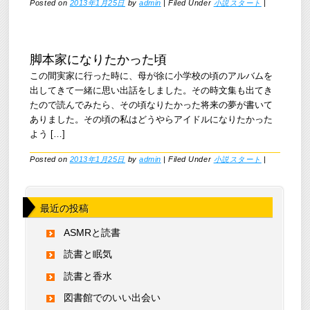
Posted on
2013年1月25日
by
admin
|
Filed Under
小説スタート
|
脚本家になりたかった頃
この間実家に行った時に、母が徐に小学校の頃のアルバムを
出してきて一緒に思い出話をしました。その時文集も出てき
たので読んでみたら、その頃なりたかった将来の夢が書いて
ありました。その頃の私はどうやらアイドルになりたかった
よう […]
Posted on
2013年1月25日
by
admin
|
Filed Under
小説スタート
|
最近の投稿
ASMRと読書
読書と眠気
読書と香水
図書館でのいい出会い