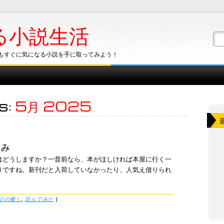
る小説生活
もすぐに気になる小説を手に取ってみよう！
s:
5月 2025
しみ
はどうしますか？一昔前なら、本がほしければ本屋に行く一
りですね。新刊だと入荷していなかったり、人気え借りられ
心の癒し
,
読んでみた
|