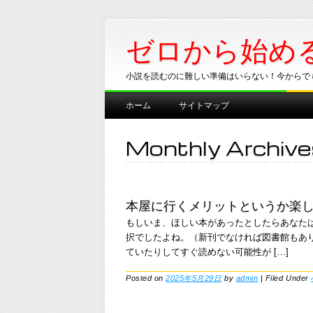
ゼロから始め
小説を読むのに難しい準備はいらない！今からで
Main menu
Skip
ホーム
サイトマップ
to
content
Monthly Archive
本屋に行くメリットというか楽
もしいま、ほしい本があったとしたらあなた
択でしたよね。（新刊でなければ図書館もあ
ていたりしてすぐ読めない可能性が […]
Posted on
2025年5月29日
by
admin
|
Filed Under