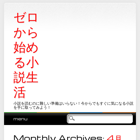
ゼロ
から
始め
る小
説生
活
小説を読むのに難しい準備はいらない！今からでもすぐに気になる小説
を手に取ってみよう！
Main menu
Skip
menu
to
content
Monthly Archives:
4月