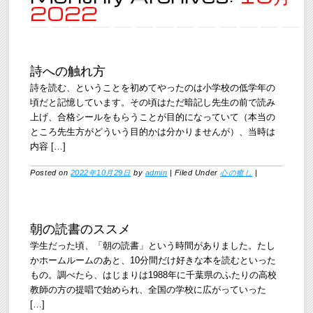
2022
詩への触れ方
詩を読む、ということを初めてやったのは小学校の低学年の
頃だと記憶しています。その頃はただ暗記し先生の前で読み
上げ、合格シールをもらうことが目的になっていて（本当の
ところ先生方がどういう目的かは分かりませんが）、当時は
内容 […]
Posted on
2022年10月29日
by
admin
|
Filed Under
心の癒し
|
朝の読書のススメ
学生だった頃、「朝の読書」という時間がありました。たし
かホームルームのあと、10分間だけ好きな本を読むといった
もの。調べたら、はじまりは1988年に千葉県のふたりの高校
教師の方の提唱で始められ、全国の学校に広がっていった
[…]