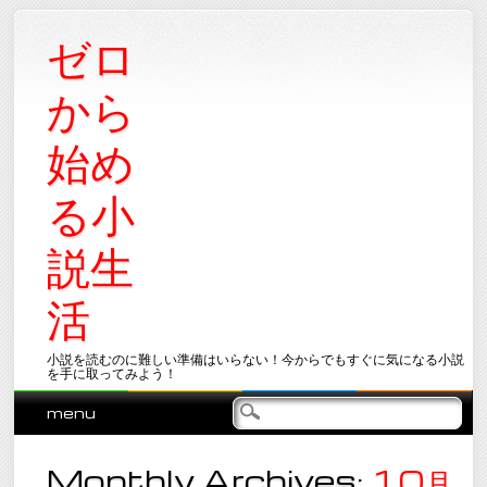
ゼロ
から
始め
る小
説生
活
小説を読むのに難しい準備はいらない！今からでもすぐに気になる小説
を手に取ってみよう！
Main menu
Skip
menu
to
content
Monthly Archives:
10月