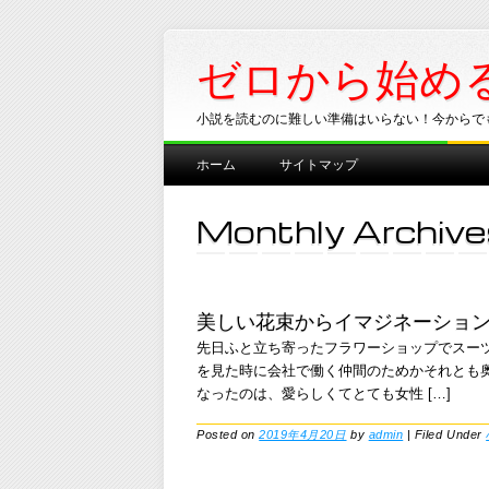
ゼロから始め
小説を読むのに難しい準備はいらない！今からで
Main menu
Skip
ホーム
サイトマップ
to
content
Monthly Archive
美しい花束からイマジネーショ
先日ふと立ち寄ったフラワーショップでスー
を見た時に会社で働く仲間のためかそれとも
なったのは、愛らしくてとても女性 […]
Posted on
2019年4月20日
by
admin
|
Filed Under