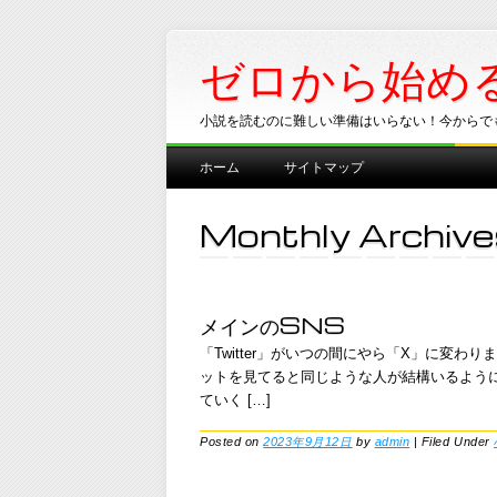
ゼロから始め
小説を読むのに難しい準備はいらない！今からで
Main menu
Skip
ホーム
サイトマップ
to
content
Monthly Archive
メインのSNS
「Twitter」がいつの間にやら「X」に変わり
ットを見てると同じような人が結構いるように思
ていく […]
Posted on
2023年9月12日
by
admin
|
Filed Under