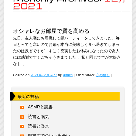
2021
オシャレなお部屋で質を高める
先日、友人宅にお邪魔して鍋パーティーをしてきました。毎
日とっても寒いのでお鍋が本当に美味しく食べ過ぎてしまっ
たのは反省ですが…すごく充実したお休みになったので友人
には感謝です！ごちそうさまでした！ 私と同じで本が大好き
な […]
Posted on
2021年12月28日
by
admin
|
Filed Under
心の癒し
|
最近の投稿
ASMRと読書
読書と眠気
読書と香水
図書館でのいい出会い