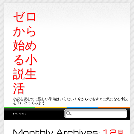
ゼロ
から
始め
る小
説生
活
小説を読むのに難しい準備はいらない！今からでもすぐに気になる小説
を手に取ってみよう！
Main menu
Skip
menu
to
content
Monthly Archives:
12月