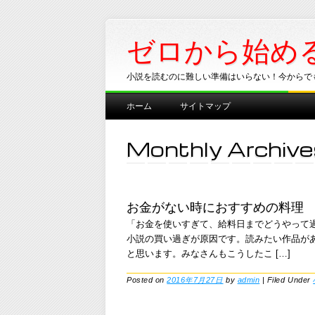
ゼロから始め
小説を読むのに難しい準備はいらない！今からで
Main menu
Skip
ホーム
サイトマップ
to
content
Monthly Archive
お金がない時におすすめの料理
「お金を使いすぎて、給料日までどうやって
小説の買い過ぎが原因です。読みたい作品が
と思います。みなさんもこうしたこ […]
Posted on
2016年7月27日
by
admin
|
Filed Under