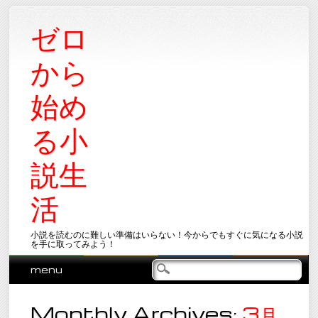
ゼロ
から
始め
る小
説生
活
小説を読むのに難しい準備はいらない！今からでもすぐに気になる小説
を手に取ってみよう！
Main menu
Skip
menu
to
content
Monthly Archives:
3月