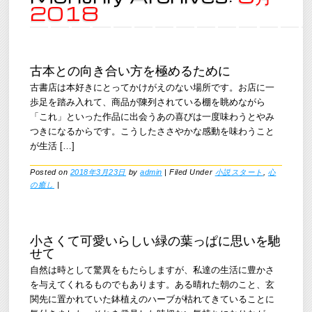
2018
古本との向き合い方を極めるために
古書店は本好きにとってかけがえのない場所です。お店に一
歩足を踏み入れて、商品が陳列されている棚を眺めながら
「これ」といった作品に出会うあの喜びは一度味わうとやみ
つきになるからです。こうしたささやかな感動を味わうこと
が生活 […]
Posted on
2018年3月23日
by
admin
|
Filed Under
小説スタート
,
心
の癒し
|
小さくて可愛いらしい緑の葉っぱに思いを馳
せて
自然は時として驚異をもたらしますが、私達の生活に豊かさ
を与えてくれるものでもあります。ある晴れた朝のこと、玄
関先に置かれていた鉢植えのハーブが枯れてきていることに