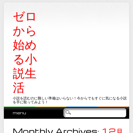
ゼロ
から
始め
る小
説生
活
小説を読むのに難しい準備はいらない！今からでもすぐに気になる小説
を手に取ってみよう！
Main menu
Skip
menu
to
content
Monthly Archives:
12月