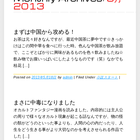
2013
まずは中国から攻める！
お茶は元々好きなんですが、最近中国茶に夢中です☆きっか
けはこの間中華を食べに行った時。色んな中国茶が飲み放題
で、ここぞとばかりに興味があるものを色々飲みましたね☆
飲み物でお腹いっぱいにしたようなものです（笑）なかでも
桂花 […]
Posted on
2013年5月18日
by
admin
|
Filed Under
小説スタート
|
まさに中毒になりました
オカルトファンタジー漫画を読みました。内容的には主人公
の周りで様々なオカルト現象が起こる話なんですが、物の怪
の類がどうのといった事よりも、人間の心の内だったり、人
生をどう生きる事がより大切なのかを考えさせられる作品で
した […]