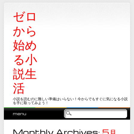
ゼロ
から
始め
る小
説生
活
小説を読むのに難しい準備はいらない！今からでもすぐに気になる小説
を手に取ってみよう！
Main menu
Skip
menu
to
content
Monthly Archives:
5月