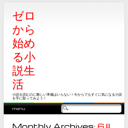
ゼロ
から
始め
る小
説生
活
小説を読むのに難しい準備はいらない！今からでもすぐに気になる小説
を手に取ってみよう！
Main menu
Skip
menu
to
content
Monthly Archives:
6月