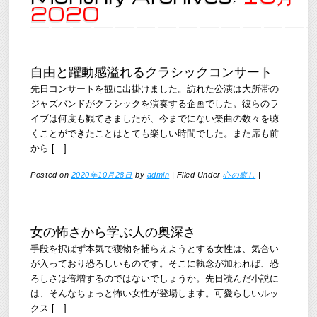
2020
自由と躍動感溢れるクラシックコンサート
先日コンサートを観に出掛けました。訪れた公演は大所帯の
ジャズバンドがクラシックを演奏する企画でした。彼らのラ
イブは何度も観てきましたが、今までにない楽曲の数々を聴
くことができたことはとても楽しい時間でした。また席も前
から […]
Posted on
2020年10月28日
by
admin
|
Filed Under
心の癒し
|
女の怖さから学ぶ人の奥深さ
手段を択ばず本気で獲物を捕らえようとする女性は、気合い
が入っており恐ろしいものです。そこに執念が加われば、恐
ろしさは倍増するのではないでしょうか。先日読んだ小説に
は、そんなちょっと怖い女性が登場します。可愛らしいルッ
クス […]