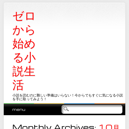
ゼロ
から
始め
る小
説生
活
小説を読むのに難しい準備はいらない！今からでもすぐに気になる小説
を手に取ってみよう！
Main menu
Skip
menu
to
content
Monthly Archives:
10月