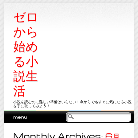
ゼロ
から
始め
る小
説生
活
小説を読むのに難しい準備はいらない！今からでもすぐに気になる小説
を手に取ってみよう！
Main menu
Skip
menu
to
content
Monthly Archives:
6月