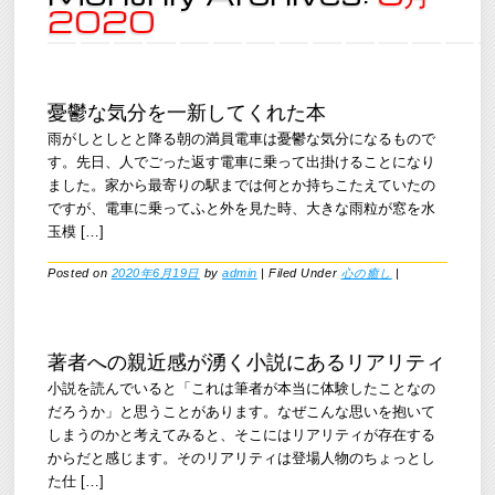
2020
憂鬱な気分を一新してくれた本
雨がしとしとと降る朝の満員電車は憂鬱な気分になるもので
す。先日、人でごった返す電車に乗って出掛けることになり
ました。家から最寄りの駅までは何とか持ちこたえていたの
ですが、電車に乗ってふと外を見た時、大きな雨粒が窓を水
玉模 […]
Posted on
2020年6月19日
by
admin
|
Filed Under
心の癒し
|
著者への親近感が湧く小説にあるリアリティ
小説を読んでいると「これは筆者が本当に体験したことなの
だろうか」と思うことがあります。なぜこんな思いを抱いて
しまうのかと考えてみると、そこにはリアリティが存在する
からだと感じます。そのリアリティは登場人物のちょっとし
た仕 […]