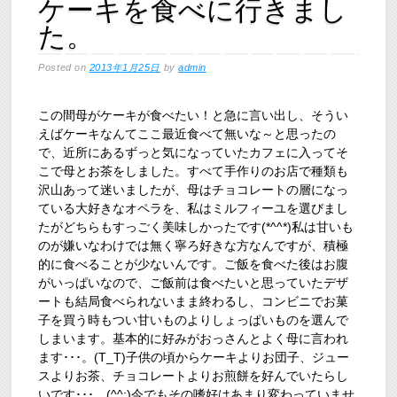
ケーキを食べに行きまし
た。
Posted on
2013年1月25日
by
admin
この間母がケーキが食べたい！と急に言い出し、そうい
えばケーキなんてここ最近食べて無いな～と思ったの
で、近所にあるずっと気になっていたカフェに入ってそ
こで母とお茶をしました。すべて手作りのお店で種類も
沢山あって迷いましたが、母はチョコレートの層になっ
ている大好きなオペラを、私はミルフィーユを選びまし
たがどちらもすっごく美味しかったです(*^^*)私は甘いも
のが嫌いなわけでは無く寧ろ好きな方なんですが、積極
的に食べることが少ないんです。ご飯を食べた後はお腹
がいっぱいなので、ご飯前は食べたいと思っていたデザ
ートも結局食べられないまま終わるし、コンビニでお菓
子を買う時もつい甘いものよりしょっぱいものを選んで
しまいます。基本的に好みがおっさんとよく母に言われ
ます･･･。(T_T)子供の頃からケーキよりお団子、ジュー
スよりお茶、チョコレートよりお煎餅を好んでいたらし
いです･･･。(^^;)今でもその嗜好はあまり変わっていませ