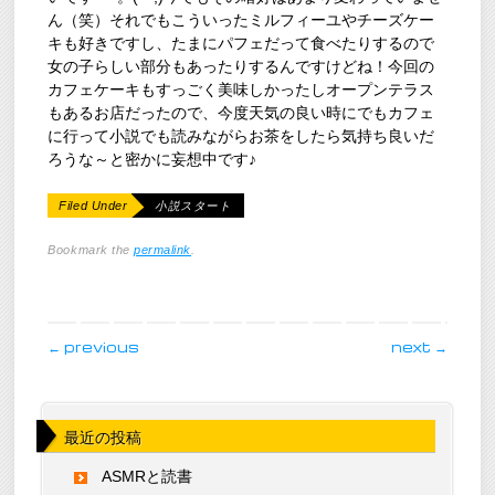
ん（笑）それでもこういったミルフィーユやチーズケー
キも好きですし、たまにパフェだって食べたりするので
女の子らしい部分もあったりするんですけどね！今回の
カフェケーキもすっごく美味しかったしオープンテラス
もあるお店だったので、今度天気の良い時にでもカフェ
に行って小説でも読みながらお茶をしたら気持ち良いだ
ろうな～と密かに妄想中です♪
Filed Under
小説スタート
Bookmark the
permalink
.
post navigation
←
previous
next
→
最近の投稿
ASMRと読書