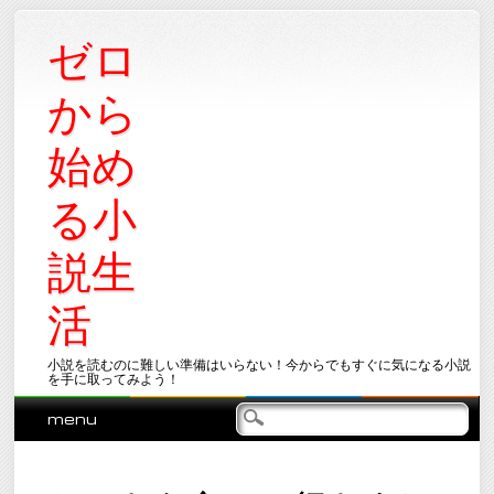
ゼロ
から
始め
る小
説生
活
小説を読むのに難しい準備はいらない！今からでもすぐに気になる小説
を手に取ってみよう！
Main menu
Skip
menu
to
content