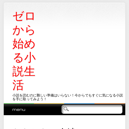
ゼロ
から
始め
る小
説生
活
小説を読むのに難しい準備はいらない！今からでもすぐに気になる小説
を手に取ってみよう！
Main menu
Skip
menu
to
content