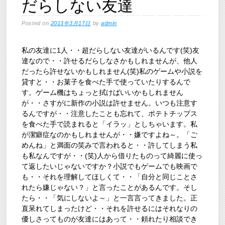
だらしない友達
Posted on
2013年3月17日
by
admin
私の友達に1人・・超だらしない友達がいるんです(笑)友
達なので・・許せるだらしなさかもしれませんが、他人
だったら許せないかもしれません(笑)私のゲームや小説を
貸すと・・お菓子を食べた手で使っていたりするんで
す。ゲーム機はちょっと拭けばいいかもしれません
が・・さすがに新作の小説は許せません。いつも注意す
るんですが・・注意したことも忘れて、ポテトチップス
を食べた手で読まれると「イラッ」としちゃいます。私
が潔癖症なのかもしれませんが・・嫌ですよね～。「ご
めんね」と満面の笑みで言われると・・許してしまう私
も私なんですが・・(笑)人から借りたものって綺麗に使っ
て返したいじゃないですか？小説でもゲームでも映画で
も・・それを理解してほしくて・・「自分と同じことさ
れたら嫌じゃない？」と言ったことがあるんです。そし
たら・・「気にしないよ～」と一言言ってきました。正
直呆れてしまったけど・・それを許せるにはそれなりの
優しさってものが友達にはあって・・頼れたり相談でき