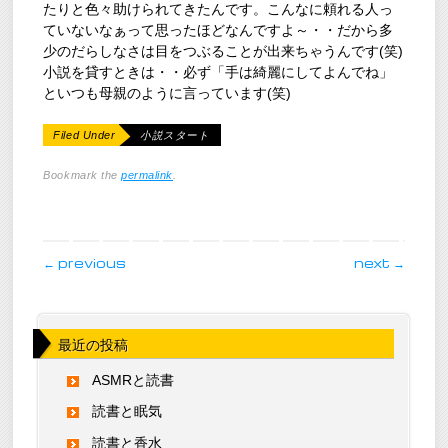
たりと色々助けられてきたんです。こんなに頼れる人っ
ていないなぁって思ったほどなんですよ～・・だから多
少のだらしなさは目をつぶることが出来ちゃうんです(笑)
小説を貸すときは・・必ず「手は綺麗にしてよんでね」
といつも母親のように言っています(笑)
Filed Under
小説スタート
Bookmark the
permalink
.
post navigation
←
previous
next
→
最近の投稿
ASMRと読書
読書と眠気
読書と香水