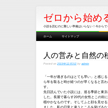
ゼロから始め
小説を読むのに難しい準備はいらない！今からで
Main menu
Skip
ホーム
サイトマップ
to
content
人の営みと自然の
Posted on
2019年12月3日
by
admin
「一年が過ぎるのはとても早い」と感じる
ら年を取ると時が経つのが早くなると言わ
す。
先日読んでいた小説には、巡る季節と東京
した。長屋で暮らす20代の女性とこの街
穏やかなものです。そしてふと顔を見せる
ました。私の日常と違うところを挙げるな