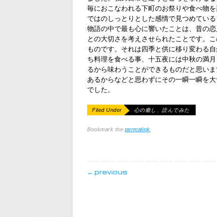
毎におこなわれる下町のお祭りや食べ物を
ではのしっとりとした感情で見つめている
物語の中で最も心に響いたことは、昔の恋
との大切さを考えさせられたことです。こ
ものです。それは四季と供に移り変わる自
ち料理を食べる事、十五夜には中秋の満月
るから味わうことができるものだと思いま
あるからなどと思わずにその一瞬一瞬を大
でした。
Filed Under
心の癒し
,
読んでみた
Bookmark the
permalink
.
post navigation
←
previous