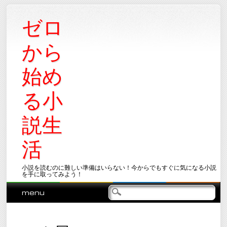
ゼロ
から
始め
る小
説生
活
小説を読むのに難しい準備はいらない！今からでもすぐに気になる小説
を手に取ってみよう！
Main menu
Skip
menu
to
content