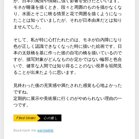
が、日本の風情や情緒に強く影響を受けたといいます。
モネが睡蓮を描くとき、段々と周囲のものを描かなくな
り、水面とそこに映る情景と花で周囲を描くようになっ
たことは知っていましたが、それが日本由来だとは知り
ませんでした。
そして、私が特に心打たれたのは、モネが白内障になり
色が正しく認識できなくなった時に描いた絵画です。日
本の太鼓橋を基に作った彼の自宅の橋を描いているので
すが、描写対象がどんなものか定かではない輪郭と色合
いで、健常な人間では知り得ることのない視界を垣間見
ることが出来たように思います。
見終わった後の充実感や満たされた感覚も心地よかった
ですね。
定期的に展示や美術展に行くのがやめられない理由の一
つです。
Filed Under
心の癒し
Bookmark the
permalink
.