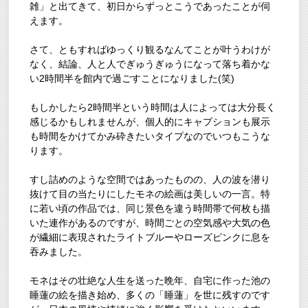
雑」と出てきて、初日からずっとこうであったことが伺
えます。
さて、ともすればゆっくり観るなんてことが叶うわけが
なく、結論、人と人でぎゅうぎゅうになって落ち着かな
い2時間半を館内で過ごすことになりました(笑)
もしかしたら2時間半という時間は人によっては大分長く
感じるかもしれませんが、個人的にキャプションも展示
も時間をかけてかみ砕きたいタイプなのでいつもこうな
ります。
すし詰めのような空間ではあったものの、人の波を潜り
抜けて目の当たりにしたモネの絵画は美しいの一言。特
に若い頃の作品では、同じ景色を違う時間帯で何枚も描
いた連作があるのですが、時間ごとの空気感や大気の色
が繊細に表現されたライトブルーやローズピンクに息を
吞みました。
モネはその壮絶な人生を送った晩年、自宅に作った池の
睡蓮の絵を描き始め、多くの「睡蓮」を世に残すのです