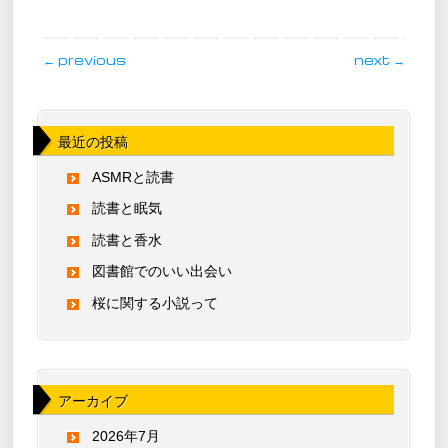
post navigation
←
previous
next
→
最近の投稿
ASMRと読書
読書と眠気
読書と香水
図書館でのいい出会い
桜に関する小説って
アーカイブ
2026年7月