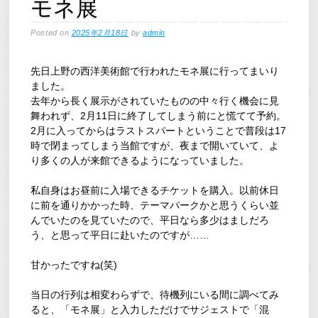
モネ展
Posted on
2025年2月18日
by
admin
先日上野の西洋美術館で行われたモネ展に行ってまいり
ました。
去年から長く展示がされていたものの中々行く機会に見
舞われず、2月11日に終了してしまう前にと慌てて予約。
2月に入ってからはラストスパートということで普段は17
時で閉まってしまう当館ですが、夜まで開いていて、よ
り多くの人が来館できるようになっていました。
私自身はお昼前に入場できるチケットを購入。以前休日
に前を通りかかった時、テーマパークかと思うくらい並
んでいたのを見ていたので、平日なら多少はましだろ
う、と思って平日に赴いたのですが……
甘かったですね(笑)
当日の行列は相変わらずで、待機列にいる間に調べてみ
ると、「モネ展」と入力しただけでサジェストで「混