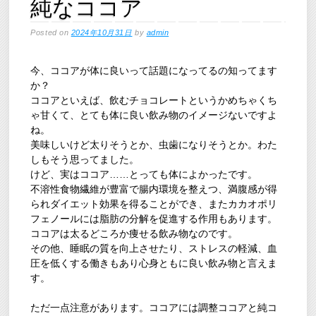
純なココア
Posted on
2024年10月31日
by
admin
今、ココアが体に良いって話題になってるの知ってます
か？
ココアといえば、飲むチョコレートというかめちゃくち
ゃ甘くて、とても体に良い飲み物のイメージないですよ
ね。
美味しいけど太りそうとか、虫歯になりそうとか。わた
しもそう思ってました。
けど、実はココア……とっても体によかったです。
不溶性食物繊維が豊富で腸内環境を整えつ、満腹感が得
られダイエット効果を得ることができ、またカカオポリ
フェノールには脂肪の分解を促進する作用もあります。
ココアは太るどころか痩せる飲み物なのです。
その他、睡眠の質を向上させたり、ストレスの軽減、血
圧を低くする働きもあり心身ともに良い飲み物と言えま
す。
ただ一点注意があります。ココアには調整ココアと純コ