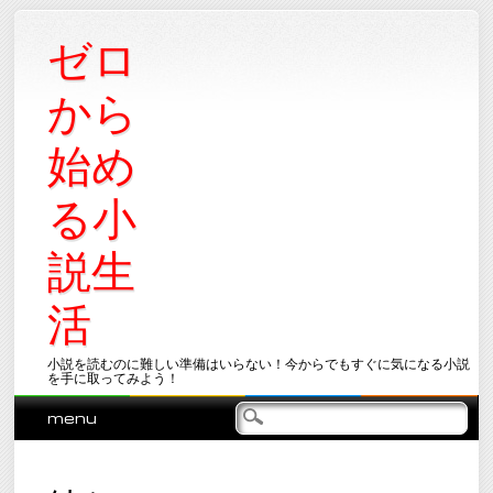
ゼロ
から
始め
る小
説生
活
小説を読むのに難しい準備はいらない！今からでもすぐに気になる小説
を手に取ってみよう！
Main menu
Skip
menu
to
content