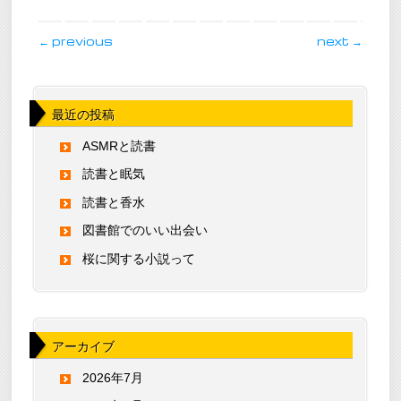
post navigation
←
previous
next
→
最近の投稿
ASMRと読書
読書と眠気
読書と香水
図書館でのいい出会い
桜に関する小説って
アーカイブ
2026年7月