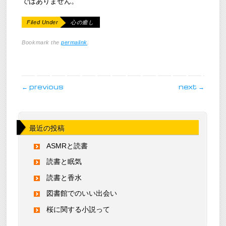
ではありません。
Filed Under
心の癒し
Bookmark the
permalink
.
post navigation
←
previous
next
→
最近の投稿
ASMRと読書
読書と眠気
読書と香水
図書館でのいい出会い
桜に関する小説って