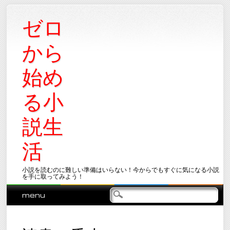
ゼロ
から
始め
る小
説生
活
小説を読むのに難しい準備はいらない！今からでもすぐに気になる小説
を手に取ってみよう！
Main menu
Skip
menu
to
content