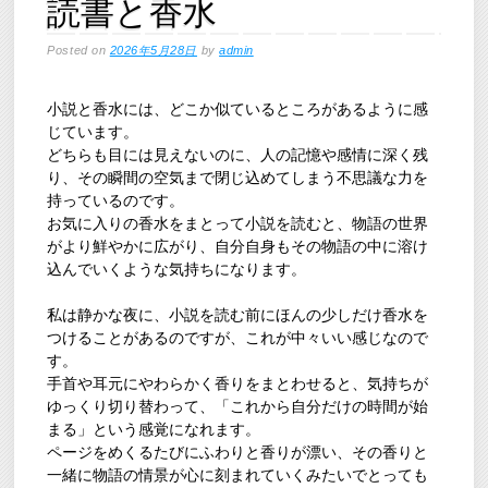
読書と香水
Posted on
2026年5月28日
by
admin
小説と香水には、どこか似ているところがあるように感
じています。
どちらも目には見えないのに、人の記憶や感情に深く残
り、その瞬間の空気まで閉じ込めてしまう不思議な力を
持っているのです。
お気に入りの香水をまとって小説を読むと、物語の世界
がより鮮やかに広がり、自分自身もその物語の中に溶け
込んでいくような気持ちになります。
私は静かな夜に、小説を読む前にほんの少しだけ香水を
つけることがあるのですが、これが中々いい感じなので
す。
手首や耳元にやわらかく香りをまとわせると、気持ちが
ゆっくり切り替わって、「これから自分だけの時間が始
まる」という感覚になれます。
ページをめくるたびにふわりと香りが漂い、その香りと
一緒に物語の情景が心に刻まれていくみたいでとっても