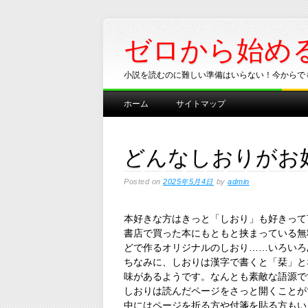
ゼロから始め
小説を読むのに難しい準備はいらない！今からで
Main menu
Skip
ホーム
サイトマップ
to
content
どんなしおりがお
Posted on
2025年5月4日
by
admin
本好きな方はきっと「しおり」も好きって
書店で買った本にもともと挟まっている無
どで作るオリジナルのしおり……いろいろ
ちなみに、しおりは漢字で書くと「栞」と
味があるようです。なんとも素敵な語源で
しおりは読んだページをさっと開くことが
中にはページを折る方や付箋を貼る方もい