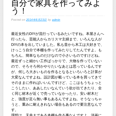
自分で家具を作ってみよ
う！
Posted on
2014年8月23日
by
admin
最近女性のDIYが流行っているみたいですね。本屋さんへ
行ったら、芸能人からカリスマ主婦まで、いろんな人が
DIYの本を出していました。私も昔から木工は大好きで、
けっこう自分で本棚を作ってみたりしてたんですよ。も
ちろん、簡単なものだけなので小さいものですけどね。
最近ずっと細かい工作ばっかりで、大物を作っていない
ので、そろそろ何かやりたいなあとは思っているんです
が、何しろ大きいものを作るとなるといろいろと計算が
大変なんですよね。設計図が載っている本を買ってきて
そのままに作ればいいんですけど、ここはもうちょっと
こうしたい、ああしたいなんていう欲が出てきたり、全
く同じ材木が近くで売っていなかったり。安い材木だ
と、強度が足ら無い事もあるんですよね。そうなっちゃ
うと、重みに耐えきれない場合もあるので要注意なんで
す。
理想は、天井まである本棚を作る事なんですよ。洋画に