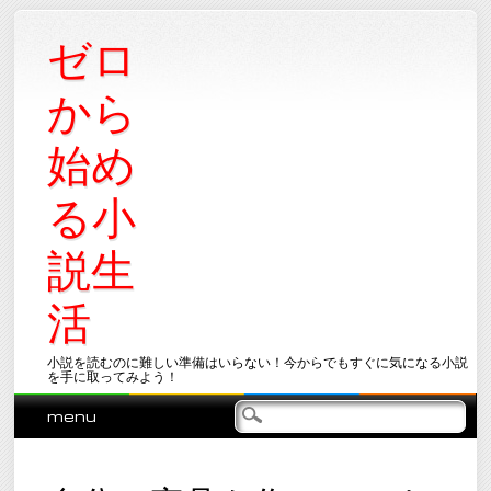
ゼロ
から
始め
る小
説生
活
小説を読むのに難しい準備はいらない！今からでもすぐに気になる小説
を手に取ってみよう！
Main menu
Skip
menu
to
content