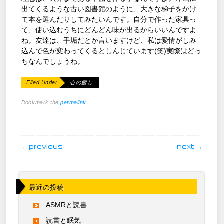
出てくるような古い図書館のように、大きな梯子をかけ
て本を選んだりしてみたいんです。自分で作った家具っ
て、使い込むうちにどんどん味が出るからいいんですよ
ね。友達は、手垢だとか言いますけど、私は愛情がしみ
込んで色が変わってくるとしんじています(笑)実際はどっ
ちなんでしょうね。
Filed Under
心の癒し
Bookmark the
permalink
.
post navigation
←
previous
next
→
最近の投稿
ASMRと読書
読書と眠気