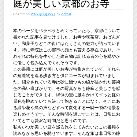
庭が美しい京都のお寺
Posted on
2017年3月27日
by
admin
本のページをペラペラとめくっていたら、京都について
書かれた記事を見つけました。お寺や喫茶店、おばんざ
い、和菓子などこの街にはたくさんの魅力が詰っていま
す。特に寺院はこの都市の顔とも言える存在であり、そ
れぞれの特色を生かした建造物は訪れる者の心を穏やか
に優しく包み込んでくれそうです。
この書籍には庭が美しいお寺が特集されていて、それら
の建造物を巡る歩き方と供にコースが組まれていまし
た。紹介されている寺は砂に幾つもの線が描かれた芸術
色の高い庭ばかりで、その写真からも静寂と美しさを感
じることができます。縁側の畳に腰をかけてずっと庭の
景色を眺めていても決して飽きることはなく、そこにあ
る緑や花や鳥の声などすべて変化する一瞬一瞬の情景を
楽しめそうです。そんな時間を過ごすことは、日常にお
いてとても贅沢な時間だと思うのです。
私もいつか美しい庭を巡る旅をしてみたいとこの書籍を
読みながら思いを馳せています。そんな旅は非日常の静