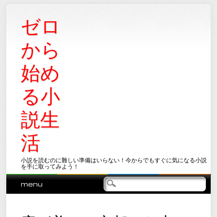
ゼロ
から
始め
る小
説生
活
小説を読むのに難しい準備はいらない！今からでもすぐに気になる小説
を手に取ってみよう！
Main menu
Skip
menu
to
content