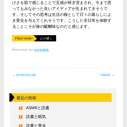
けさを肌で感じることで五感が研ぎ澄まされ、今まで思
ってもみなかった良いアイディアが生まれてきそうで
す。そしてその思考は生活の糧として日々の暮らしによ
き変化を与えてくれそうです。こうした非日常を体験す
ることこそが旅の醍醐味なのだと感じます。
Filed Under
心の癒し
Bookmark the
permalink
.
post navigation
←
previous
next
→
最近の投稿
ASMRと読書
読書と眠気
読書と香水