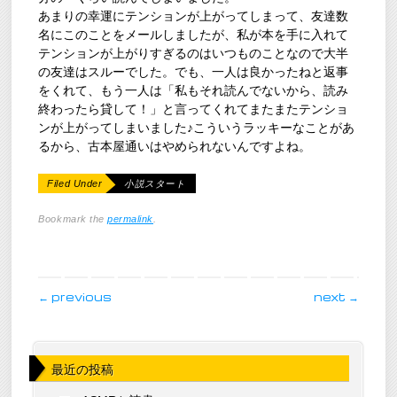
あまりの幸運にテンションが上がってしまって、友達数
名にこのことをメールしましたが、私が本を手に入れて
テンションが上がりすぎるのはいつものことなので大半
の友達はスルーでした。でも、一人は良かったねと返事
をくれて、もう一人は「私もそれ読んでないから、読み
終わったら貸して！」と言ってくれてまたまたテンショ
ンが上がってしまいました♪こういうラッキーなことがあ
るから、古本屋通いはやめられないんですよね。
Filed Under
小説スタート
Bookmark the
permalink
.
post navigation
←
previous
next
→
最近の投稿