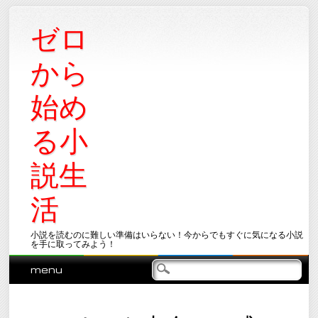
ゼロ
から
始め
る小
説生
活
小説を読むのに難しい準備はいらない！今からでもすぐに気になる小説
を手に取ってみよう！
Main menu
Skip
menu
to
content