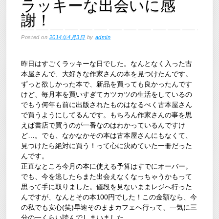
ラッキーな出会いに感
謝！
Posted on
2014年4月3日
by
admin
昨日はすごくラッキーな日でした。なんとなく入った古
本屋さんで、大好きな作家さんの本を見つけたんです。
ずっと欲しかった本で、新品を買っても良かったんです
けど、毎月本を買いすぎてカツカツの生活をしているの
でもう何年も前に出版されたものはなるべく古本屋さん
で買うようにしてるんです。もちろん作家さんの事を思
えば書店で買うのが一番なのはわかっているんですけ
ど…。でも、なかなかその本は古本屋さんにもなくて、
見つけたら絶対に買う！って心に決めていた一冊だった
んです。
正直なところ今月の本に使える予算はすでにオーバー。
でも、今を逃したらまた出会えなくなっちゃうかもって
思って手に取りました。値段を見ないままレジへ行った
んですが、なんとその本100円でした！この金額なら、今
の私でも安心(笑)早速そのままカフェへ行って、一気に三
分の一くらい読んでしまいました。