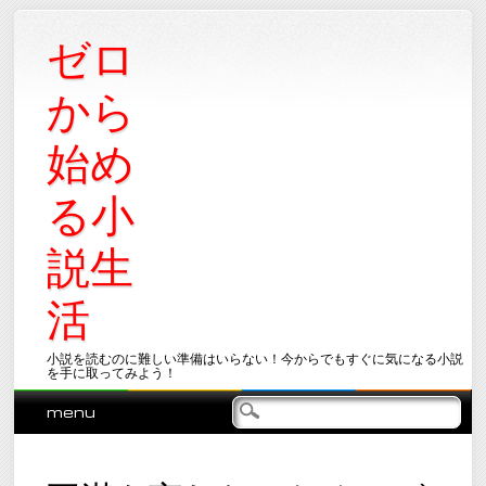
ゼロ
から
始め
る小
説生
活
小説を読むのに難しい準備はいらない！今からでもすぐに気になる小説
を手に取ってみよう！
Main menu
Skip
menu
to
content