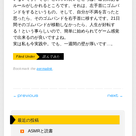
ルールがしかれるところです。それは、左手首にゴムバ
ンドをするというもの。そして、自分が不満を言ったと
思ったら、そのゴムバンドを右手首に移すんです。21日
間そのゴムバンドが移動しなかったら、人生が好転す
る！という事らしいので、簡単に始められてゲーム感覚
で出来るのが良いですよね。
実は私も今実践中。でも、一週間の壁が厚いです…。
Filed Under
読んでみた
Bookmark the
permalink
.
post navigation
←
previous
next
→
最近の投稿
ASMRと読書