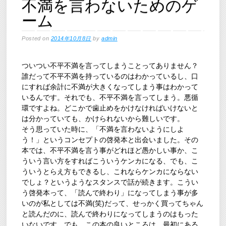
不満を言わないためのゲ
ーム
Posted on
2014年10月8日
by
admin
ついつい不平不満を言ってしまうことってありません？
誰だって不平不満を持っているのはわかっているし、口
にすれば余計に不満が大きくなってしまう事はわかって
いるんです。それでも、不平不満を言ってしまう。悪循
環ですよね。どこかで歯止めをかけなければいけないと
は分かっていても、かけられないから難しいです。
そう思っていた時に、「不満を言わないようにしよ
う！」というコンセプトの啓発本と出会いました。その
本では、不平不満を言う事がどれほど愚かしい事か、こ
ういう言い方をすればこういうケンカになる、でも、こ
ういうとらえ方もできるし、これならケンカにならない
でしょ？というようなスタンスで話が続きます。こうい
う啓発本って、「読んで終わり」になってしまう事が多
いのが私としては不満(笑)だって、せっかく買ってちゃん
と読んだのに、読んで終わりになってしまうのはもった
いないです。でも、この本の良いところは、最初にある