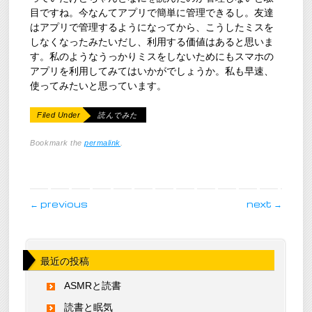
目ですね。今なんてアプリで簡単に管理できるし。友達
はアプリで管理するようになってから、こうしたミスを
しなくなったみたいだし、利用する価値はあると思いま
す。私のようなうっかりミスをしないためにもスマホの
アプリを利用してみてはいかがでしょうか。私も早速、
使ってみたいと思っています。
Filed Under
読んでみた
Bookmark the
permalink
.
post navigation
←
previous
next
→
最近の投稿
ASMRと読書
読書と眠気