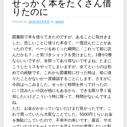
せっかく本をたくさん借
りたのに
Posted on
2016年4月4日
by
admin
図書館で本を借りてきたのですが、あることに気付きま
した。悲しいことに借りた本全て、一度読んだことがあ
ったのです。ページをめくった瞬間に「これって前に読
んだかも？」と気づきショックを受けました。1冊や2冊
ならいいですが、全部ってあり得ないですよね。たまに
こうしたミスをやってしまいますが、全てというのは初
めての経験です。これから図書館に行った時は、前に借
りたことがないか一度確認することにします。さすがに
今回はへこみました。せっかく時間を作って行ったの
に！読みたい小説が他にもあるから、できる限り早く返
却したいけどこういう時に限って、時間がないんですよ
ね。
ただ、お金がかかっていないだけまだ良かったです。こ
れで買っていたら大変なことでした。5000円くらいお金
を無駄にしていたので、不幸中の幸いです。最近、サボ
っていたけどちゃんとなにを読んだのか管理しないと駄