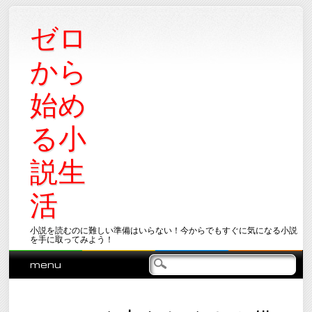
ゼロ
から
始め
る小
説生
活
小説を読むのに難しい準備はいらない！今からでもすぐに気になる小説
を手に取ってみよう！
Main menu
Skip
menu
to
content