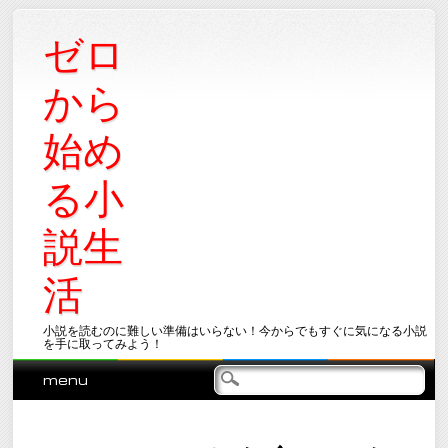
ゼロ
から
始め
る小
説生
活
小説を読むのに難しい準備はいらない！今からでもすぐに気になる小説
を手に取ってみよう！
Main menu
Skip
menu
to
content