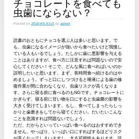
チョコレートを食べても
虫歯にならない？
Posted on
2016年5月3日
by
admin
読書のおともにチョコを選ぶ人は多いと思います。で
も、虫歯になるイメージが強いから食べたいけど我慢し
ている人もいるでしょう。たしかに歯に悪影響を与える
ことはありますが、食べ方に注意すれば問題ないので安
心してください！そこで、どんな風に食べればいいのか
説明したいと思います。まず、長時間食べ続けるのはや
めましょう。ずっと口にしつづけると唾液による歯の修
復作業が間に合わなくなり、虫歯リスクが高くなりま
す。さらに寝る前に食べるのもNGです。チョコレートに
かぎらず、寝る前に甘い物を口にすると虫歯菌の影響を
大きく受けてしまいます。もし、食べてしまったらしっ
かりと歯磨きをしてから寝てください。だいたいこんな
ことを意識すれば問題ないでしょう。
ただ、だからといっていっぱい食べるのはおすすめでき
ません。やっぱり、いっぱい口にすればするほどリスク
が高くなってしまいますし、太る可能性もあります。読