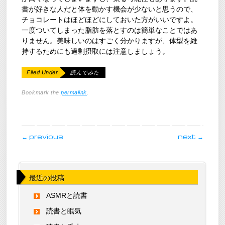
書が好きな人だと体を動かす機会が少ないと思うので、
チョコレートはほどほどにしておいた方がいいですよ。
一度ついてしまった脂肪を落とすのは簡単なことではあ
りません。美味しいのはすごく分かりますが、体型を維
持するためにも過剰摂取には注意しましょう。
Filed Under
読んでみた
Bookmark the
permalink
.
post navigation
←
previous
next
→
最近の投稿
ASMRと読書
読書と眠気