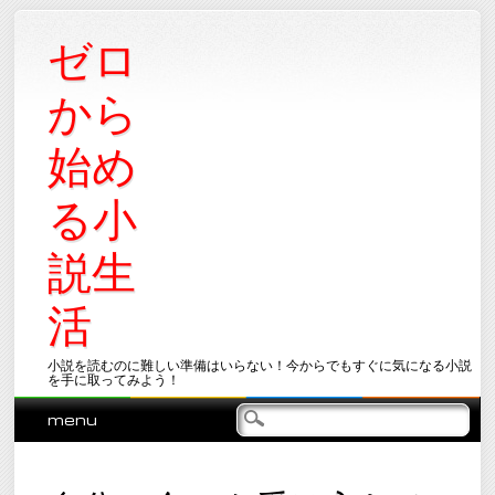
ゼロ
から
始め
る小
説生
活
小説を読むのに難しい準備はいらない！今からでもすぐに気になる小説
を手に取ってみよう！
Main menu
Skip
menu
to
content