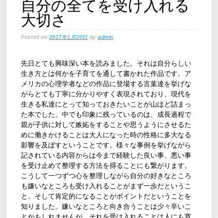
自分の全てを受け入れる
大切さ
Posted on
2017年1月20日
by
admin
先日とても興味深い本を読みました。それは自分らしい
生き方とは何かを子育てを通して書かれた作品です。ア
メリカの心理学者などの作品に登場する言葉達を挙げな
がらとても丁寧に分かりやすく表現されており、現代を
生きる私達にとって知っておきたいことが山ほど詰まっ
た本でした。中でも印象に残っているのは、成長過程で
親が子供に対して嫉妬をすることや思うようにさせるた
めに働きかけることは大人になった時の性格に多大なる
影響を及ぼすということです。様々な事例を挙げながら
記されている内容からは今まで経験した良い事、悪い事
を受け止めて整理する方法を得ることにも繋がります。
こうして一つずつ心を整理しながら自分の好きなところ
も嫌いなところも受け入れることがまず一歩だというこ
と、そして肯定的になることがポイントだということを
知りました。嫌いなところと向き合うことは少々辛いこ
とかもしれませんが、それを受け入れることは人にも寛