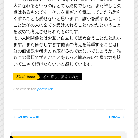
大になれるというのはとても納得でした。また誰しも欠
点はあるものですしそこを目ざとく気にしていたら恐ら
く誰のことも愛せないと思います。誰かを愛するという
ことはその人の全てを受け入れることなのだということ
を改めて考えさせられたものです。
よい人間関係とはお互い自立して認め合うことだと思い
ます。また依存しすぎず他者の考えを尊重することは自
分の価値観や考え方も広がるのではないでしょうか。私
もこの書籍で学んだことをもっと噛み砕いて肩の力を抜
いて生きて行けたらいいと感じています。
Filed Under
心の癒し
,
読んでみた
Bookmark the
permalink
.
post navigation
←
previous
next
→