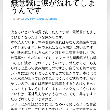
無意識に涙が流れてしま
うんです
Posted on
2015年4月30日
by
admin
涙もろいという自覚はあったんですが、最近前にもまし
てひどくなったような気がします。
本を読んだりドラマや映画を見ればかなりの高確率で泣
いてしまいます。家であればなんら問題は無いんです
が、映画館はもちろんのこと移動中に読書を楽しんでい
た電車の中やバスの中でも、カフェでも図書館でもお構
いなしに涙がこぼれてしまうのです。外だからとこらえ
られると思って読み始めるのですが、自分でも気づかな
いうちに泣いてしまったりするので驚きます。本にぼと
っと水滴が落ちて始めて気がつくような状態です。恥ず
かしいので、最近は移動中に読書をするときはなるべく
マスクをするようにしています。マスクをしてうつむい
ていれば、案外見えないようなので。でも、鼻をすすっ
たらばれてしまいますけど。
カフェとかで読むときには、なるべく笑えるような作品
を選ぶようにしているんですけど、人からすすめてもら