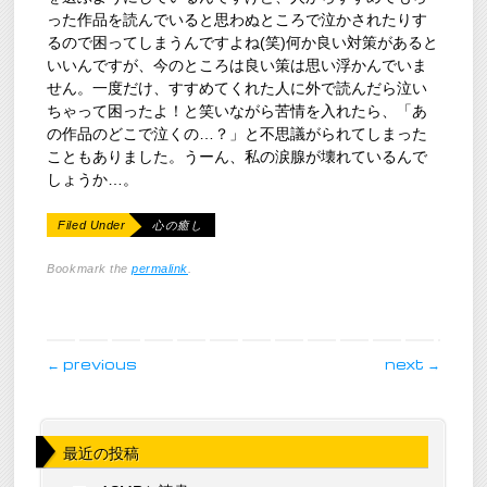
った作品を読んでいると思わぬところで泣かされたりす
るので困ってしまうんですよね(笑)何か良い対策があると
いいんですが、今のところは良い策は思い浮かんでいま
せん。一度だけ、すすめてくれた人に外で読んだら泣い
ちゃって困ったよ！と笑いながら苦情を入れたら、「あ
の作品のどこで泣くの…？」と不思議がられてしまった
こともありました。うーん、私の涙腺が壊れているんで
しょうか…。
Filed Under
心の癒し
Bookmark the
permalink
.
post navigation
←
previous
next
→
最近の投稿