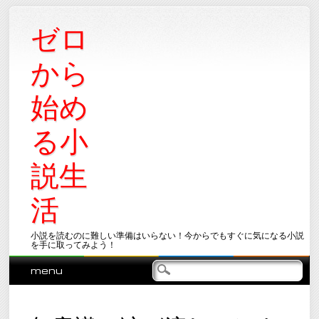
ゼロ
から
始め
る小
説生
活
小説を読むのに難しい準備はいらない！今からでもすぐに気になる小説
を手に取ってみよう！
Main menu
Skip
menu
to
content