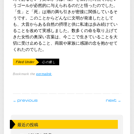
うゴールが必然的に与えられるのだと悟ったのでした。
「生」と「死」は潮の満ち引きが密接に関係しているそ
うです。このことからどんなに文明が発達したとして
も、大昔からある自然の摂理と供に私達は歩み続けてい
ることを改めて実感しました。数多くの命を取り上げて
きた女性の奥深い言葉は、今ここで生きていることを大
切に受け止めること、両親や家族に感謝の念を抱かせて
くれたのでした。
Filed Under
心の癒し
Bookmark the
permalink
.
post navigation
←
previous
next
→
最近の投稿