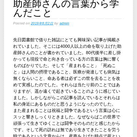
助産師さんの言葉から学
んだこと
Posted on
2019年8月2日
by
admin
先日図書館で借りた雑誌にとても興味深い記事が掲載さ
れていました。そこには4000人以上の命を取り上げた助
産師さんのことが書かれていました。80代後半に差し掛
かっても現役で命と向き合っている方の言葉は胸に響く
ものばかりでした。そして「産まれること」「死ぬこ
と」は人間の摂理であること、医療が発達しても病気は
無くならいこと、命ある者は必ずこの世を去ることを改
めて実感したのでした。それらは当たり前のことではあ
りますが、遥か遠くで起きていることのように感じてい
ました。しかしながらこの記事を読んでいるとそれらは
私の身近にあるものだと思うようになったのでした。
また産まれることは祝福と闘争であるという言葉は心に
スッと響きしっくりときました。なぜならばこの世界で
頑張って生きてゆくことは闘争そのものだと感じたから
です。そして死の訪れは無であり生きてきたことを労う
時であるという文章からは、産声を上げた時点で死とい