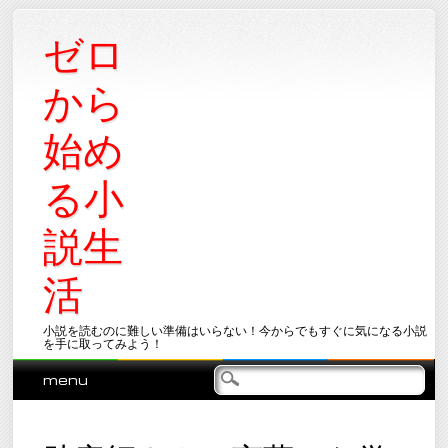
ゼロ
から
始め
る小
説生
活
小説を読むのに難しい準備はいらない！今からでもすぐに気になる小説
を手に取ってみよう！
Main menu
Skip
menu
to
content