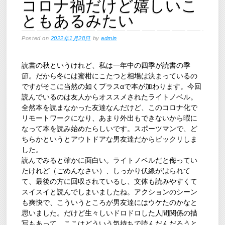
コロナ禍だけど嬉しいこ
ともあるみたい
Posted on
2022年1月28日
by
admin
読書の秋というけれど、私は一年中の四季が読書の季
節。だから冬には蜜柑にこたつと相場は決まっているの
ですがそこに当然の如くプラスαで本が加わります。今回
読んでいるのは友人からオススメされたライトノベル。
全然本を読まなかった友達なんだけど、このコロナ化で
リモートワークになり、あまり外出もできないから暇に
なって本を読み始めたらしいです。スポーツマンで、ど
ちらかというとアウトドアな男友達だからビックリしま
した。
読んでみると確かに面白い。ライトノベルだと侮ってい
たけれど（ごめんなさい）、しっかり伏線がはられて
て、最後の方に回収されているし、文体も読みやすくて
スイスイと読んでしまいましたね。アクションのシーン
も爽快で、こういうところが男友達にはウケたのかなと
思いました。だけど生々しいドロドロした人間関係の描
写もあって、ここはどういう気持ちで読んだんだろうと