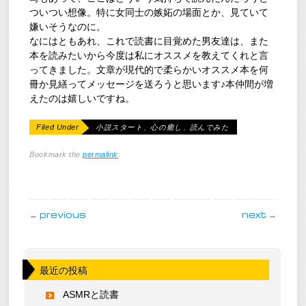
ついつい想像。特に女同士の嫉妬の場面とか、見ていて
嫌いそうなのに。
なにはともあれ、これで読書に目覚めた男友達は、また
本を読みたいから今度は私にオススメを教えてくれと言
ってきました。文章が現代的で柔らかいオススメ本を何
冊か見繕ってメッセージを送ろうと思います♪本仲間が増
えたのは嬉しいですね。
Filed Under
小説スタート
,
心の癒し
,
読んでみた
Bookmark the
permalink
.
post navigation
←
previous
next
→
最近の投稿
ASMRと読書