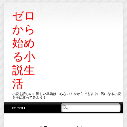
ゼロ
から
始め
る小
説生
活
小説を読むのに難しい準備はいらない！今からでもすぐに気になる小説
を手に取ってみよう！
Main menu
Skip
menu
to
content