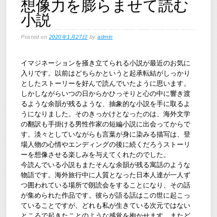
想像力を膨らませて読む
小説
Posted on
2020年1月27日
by
admin
イマジネーションを掻き立てられる小説が最近のお気に
入りです。以前はどちらかというと起承転結がしっかり
としたストーリーを好んで読んでいたように思います。
しかしながらいつの日からかひっそりと心の中に響き渡
るような余韻が残るような、抽象的な小説を手に取るよ
うになりました。そのきっかけとなったのは、海外文学
の翻訳も手掛ける男性作家の短編小説に出会ってからで
す。淡々としていながらも言葉が身に染みる描写は、登
場人物の心情やエンディングの後に続くだろうストーリ
ーを想像させる楽しみを与えてくれたのでした。
今読んでいる小説もまたそんな余韻が残る寓話のような
物語です。海外旅行中に人質となった日本人達が一人ず
つ囲われている場所で朗読会をすることになり、その話
が集められた作品です。彼らが語る話はこの世に起こっ
ていることですが、どれも私が生きている次元ではない
ところで起きたことのような感覚を抱かせます。またど