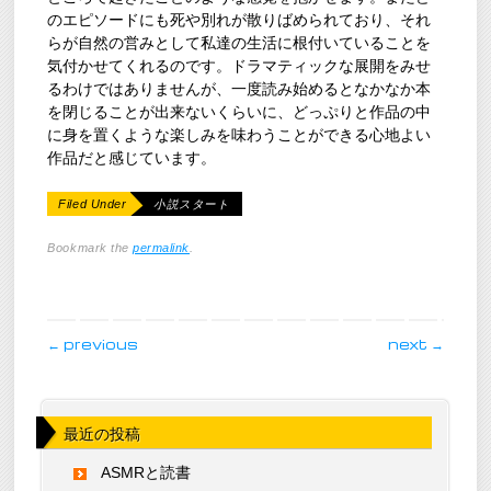
のエピソードにも死や別れが散りばめられており、それ
らが自然の営みとして私達の生活に根付いていることを
気付かせてくれるのです。ドラマティックな展開をみせ
るわけではありませんが、一度読み始めるとなかなか本
を閉じることが出来ないくらいに、どっぷりと作品の中
に身を置くような楽しみを味わうことができる心地よい
作品だと感じています。
Filed Under
小説スタート
Bookmark the
permalink
.
post navigation
←
previous
next
→
最近の投稿
ASMRと読書