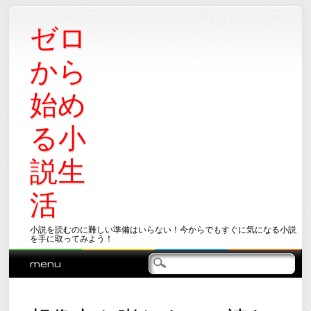
ゼロ
から
始め
る小
説生
活
小説を読むのに難しい準備はいらない！今からでもすぐに気になる小説
を手に取ってみよう！
Main menu
Skip
menu
to
content