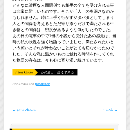
どんなに濃厚な人間関係でも相手の全てを受け入れる事
は非常に難しいものです。そこが「人」の奥深さなのか
もしれません。時に上手く行かずジタバタとしてしまう
人との関係を考えるとただ寄り添うだけで満たされる生
き物との関係は、密度があるような気がしたのでした。
あの日の電車の中で1冊の小説から受けたあの感覚は、当
時の私の状況を強く物語っていました。満たされたいと
いう願いとそれが叶わないことがとても切なかったので
した。そんな私に温かいものに触れる時間を作ってくれ
た物語の存在は、今も心に寄り添い続けています。
Filed Under
心の癒し
,
読んでみた
Bookmark the
permalink
.
post navigation
←
previous
next
→