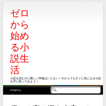
ゼロ
から
始め
る小
説生
活
小説を読むのに難しい準備はいらない！今からでもすぐに気になる小説
を手に取ってみよう！
Main menu
Skip
menu
to
content