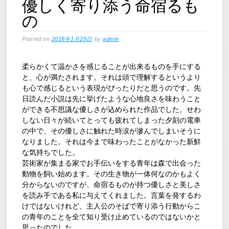
優しく寄り添う命宿るも
の
Posted on
2018年1月29日
by
admin
柔らかくて温かさを感じることが出来るものを手にする
と、心が満たされます。それは頭で理解するというより
も心で感じるという表現がぴったりだと思うのです。先
日読んだ小説は先に挙げたような心地良さを味わうこと
ができる不思議な優しさが込められた作品でした。せわ
しない日々が続いてとっても疲れてしまった夕刻の電車
の中で、その優しさに触れた時涙が滲んでしまいそうに
なりました。それは今まで味わったことがなかった新鮮
な気持ちでした。
芸術家が集まる家でお手伝いをする青年は森で出会った
動物を飼い始めます。その生き物が一体何なのかもよく
分からないのですが、命宿るものが持つ優しさと美しさ
を読み手である私に与えてくれました。言葉を発するわ
けではないけれど、主人公のそばで寄り添う行動からこ
の青年のことを全て知り受け止めているのではないかと
思ったのでした。