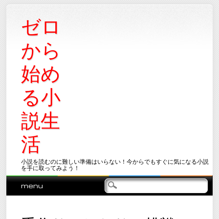
ゼロ
から
始め
る小
説生
活
小説を読むのに難しい準備はいらない！今からでもすぐに気になる小説
を手に取ってみよう！
Main menu
Skip
menu
to
content