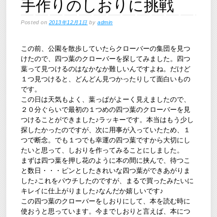
手作りのしおりに挑戦
Posted on
2013年12月1日
by
admin
この前、公園を散歩していたらクローバーの集団を見つ
けたので、四つ葉のクローバーを探してみました。四つ
葉って見つけるのはなかなか難しいんですよね。だけど
１つ見つけると、どんどん見つかったりして面白いもの
です。
この日は天気もよく、葉っぱがよーく見えましたので、
２０分ぐらいで最初の１つめの四つ葉のクローバーを見
つけることができました♪ラッキーです。本当はもう少し
探したかったのですが、次に用事が入っていたため、１
つで断念。でも１つでも幸運の四つ葉ですから大切にし
たいと思って、しおりを作ってみることにしました。
まずは四つ葉を押し花のように本の間に挟んで、待つこ
と数日・・・ピンとしたきれいな四つ葉ができあがりま
した♪これをパウチしたのですが、まるで買ったみたいに
キレイに仕上がりました♪なんだか嬉しいです♪
この四つ葉のクローバーをしおりにして、本を読む時に
使おうと思っています。今までしおりと言えば、本につ