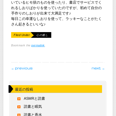
いているヒモ状のものを使ったり、書店でサービスでく
れるしおりばかりを使っていたのですが、初めて自分の
手作りのしおりが出来て大満足です♪
毎日この幸運なしおりを使って、ラッキーなことがたく
さん起きるといいな♪
Filed Under
心の癒し
Bookmark the
permalink
.
post navigation
←
previous
next
→
最近の投稿
ASMRと読書
読書と眠気
読書と香水