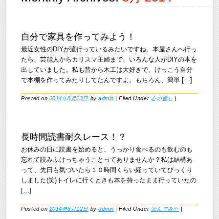
自分で家具を作ってみよう！
最近女性のDIYが流行っているみたいですね。本屋さんへ行っ
たら、芸能人からカリスマ主婦まで、いろんな人がDIYの本を
出していました。私も昔から木工は大好きで、けっこう自分
で本棚を作ってみたりしてたんですよ。もちろん、簡単 […]
Posted on
2014年8月23日
by
admin
|
Filed Under
心の癒し
|
長時間読書耐久レース！？
お休みの日に読書を始めると、うっかり食べるのも飲むのも
忘れて読みふけっちゃうことってありませんか？私は結構あ
って、先日も気づいたら１０時間くらい経っていてびっくり
しました(笑)トイレに行くときも本を持ったまま行っていたの
[…]
Posted on
2014年8月12日
by
admin
|
Filed Under
読んでみた
|