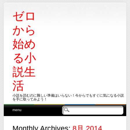
ゼロ
から
始め
る小
説生
活
小説を読むのに難しい準備はいらない！今からでもすぐに気になる小説
を手に取ってみよう！
Main menu
Skip
menu
to
content
Monthly Archives:
8月 2014