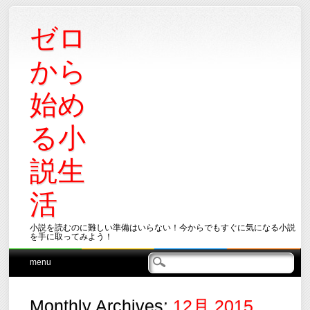
ゼロ
から
始め
る小
説生
活
小説を読むのに難しい準備はいらない！今からでもすぐに気になる小説
を手に取ってみよう！
Main menu
Skip
menu
to
content
Monthly Archives:
12月 2015