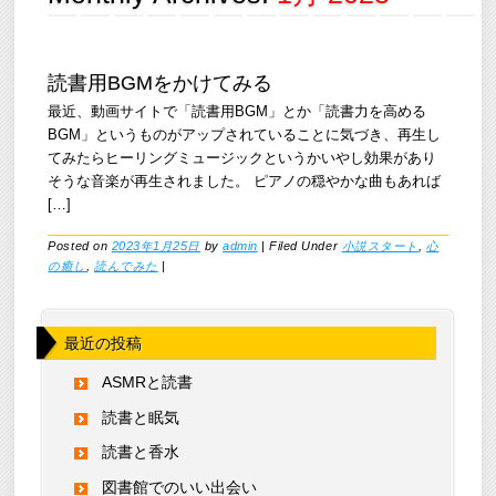
読書用BGMをかけてみる
最近、動画サイトで「読書用BGM」とか「読書力を高める
BGM」というものがアップされていることに気づき、再生し
てみたらヒーリングミュージックというかいやし効果があり
そうな音楽が再生されました。 ピアノの穏やかな曲もあれば
[…]
Posted on
2023年1月25日
by
admin
|
Filed Under
小説スタート
,
心
の癒し
,
読んでみた
|
最近の投稿
ASMRと読書
読書と眠気
読書と香水
図書館でのいい出会い