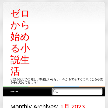
ゼロ
から
始め
る小
説生
活
小説を読むのに難しい準備はいらない！今からでもすぐに気になる小説
を手に取ってみよう！
Main menu
Skip
menu
to
content
Monthly Archives:
1月 2023