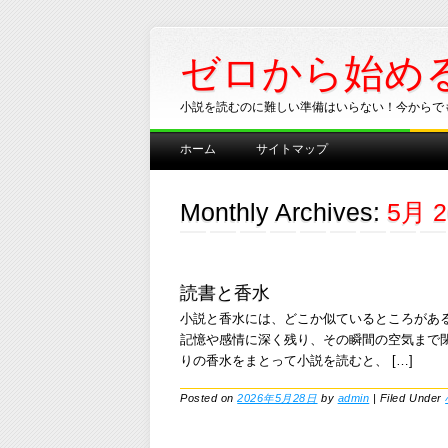
ゼロから始め
小説を読むのに難しい準備はいらない！今からで
Main menu
Skip
ホーム
サイトマップ
to
content
Monthly Archives:
5月 2
読書と香水
小説と香水には、どこか似ているところがあ
記憶や感情に深く残り、その瞬間の空気まで
りの香水をまとって小説を読むと、 […]
Posted on
2026年5月28日
by
admin
|
Filed Under