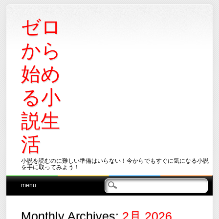
ゼロ
から
始め
る小
説生
活
小説を読むのに難しい準備はいらない！今からでもすぐに気になる小説
を手に取ってみよう！
Main menu
Skip
menu
to
content
Monthly Archives:
2月 2026