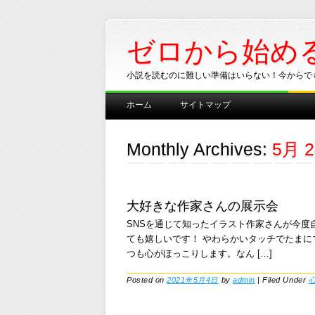
ゼロから始め
小説を読むのに難しい準備はいらない！今からで
Main menu
Skip
ホーム
サイトマップ
to
content
Monthly Archives:
5月 2
大好きな作家さんの展示会
SNSを通じて知ったイラスト作家さんが今度
ても嬉しいです！ やわらかいタッチでたま
つも心がほっこりします。なん […]
Posted on
2021年5月4日
by
admin
|
Filed Under