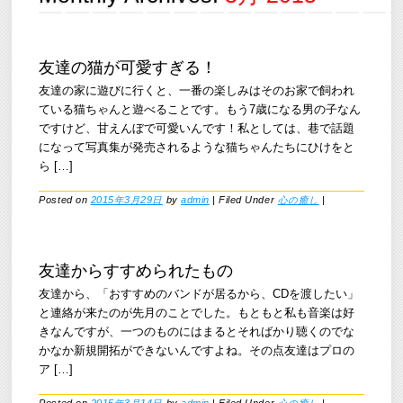
友達の猫が可愛すぎる！
友達の家に遊びに行くと、一番の楽しみはそのお家で飼われ
ている猫ちゃんと遊べることです。もう7歳になる男の子なん
ですけど、甘えんぼで可愛いんです！私としては、巷で話題
になって写真集が発売されるような猫ちゃんたちにひけをと
ら […]
Posted on
2015年3月29日
by
admin
|
Filed Under
心の癒し
|
友達からすすめられたもの
友達から、「おすすめのバンドが居るから、CDを渡したい」
と連絡が来たのが先月のことでした。もともと私も音楽は好
きなんですが、一つのものにはまるとそればかり聴くのでな
かなか新規開拓ができないんですよね。その点友達はプロの
ア […]