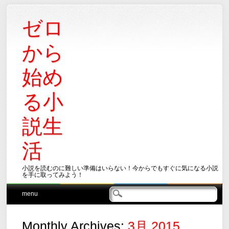
ゼロ
から
始め
る小
説生
活
小説を読むのに難しい準備はいらない！今からでもすぐに気になる小説
を手に取ってみよう！
Main menu
Skip
menu
to
content
Monthly Archives:
3月 2015