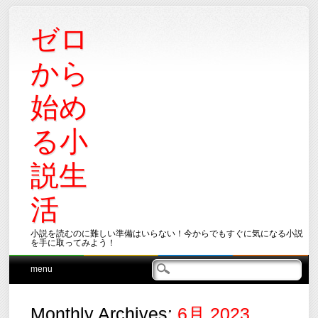
ゼロ
から
始め
る小
説生
活
小説を読むのに難しい準備はいらない！今からでもすぐに気になる小説
を手に取ってみよう！
Main menu
Skip
menu
to
content
Monthly Archives:
6月 2023