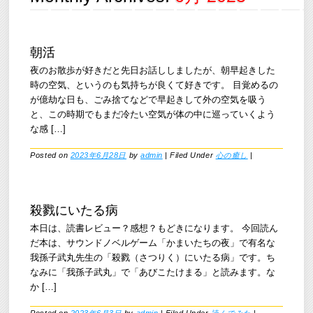
朝活
夜のお散歩が好きだと先日お話ししましたが、朝早起きした
時の空気、というのも気持ちが良くて好きです。 目覚めるの
が億劫な日も、ごみ捨てなどで早起きして外の空気を吸う
と、この時期でもまだ冷たい空気が体の中に巡っていくよう
な感 […]
Posted on
2023年6月28日
by
admin
|
Filed Under
心の癒し
|
殺戮にいたる病
本日は、読書レビュー？感想？もどきになります。 今回読ん
だ本は、サウンドノベルゲーム「かまいたちの夜」で有名な
我孫子武丸先生の「殺戮（さつりく）にいたる病」です。ち
なみに「我孫子武丸」で「あびこたけまる」と読みます。な
か […]